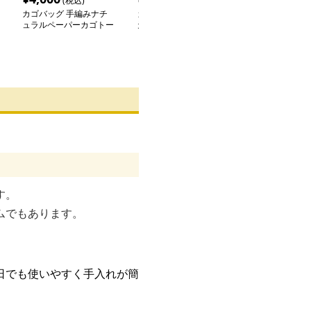
(税込)
(税込)
(税込
カゴバッグ 手編みナチ
カゴバッグ 透かし編み
シンプル夏素材
ュラルペーパーカゴトー
天然素材のレザーハンド
ゴバッグ
ト
ルトート
す。
ムでもあります。
日でも使いやすく手入れが簡