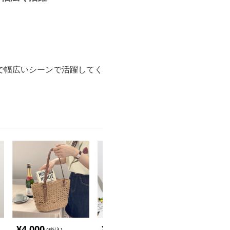
。
で幅広いシーンで活躍してく
¥
4,000
¥
7,760
¥
3,620