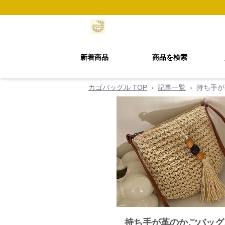
新着商品
商品を検索
カゴバッグル TOP
›
記事一覧
›
持ち手が
持ち手が革のかごバッグ