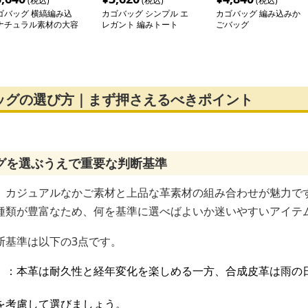
(税込)
(税込)
(税込)
ゴバッグ 横縞編み込
カゴバッグ シンプル エ
カゴバッグ 編み込みか
ナチュラル素材の大容
レガント 編みトート
ごバッグ
トートバッグ
ッグの選び方｜まず押さえるべきポイント
グを選ぶうえで重要な判断基準
、カジュアルなかご素材と上品な革素材の組み合わせが魅力で
種類が豊富なため、何を基準に選べばよいか迷いやすいアイテ
断基準は以下の3点です。
）
：本革は耐久性と経年変化を楽しめる一方、合成皮革は雨の
を考慮して選びましょう。